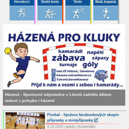
Horolezci
Stolní tenis
Tenis
Malá kopaná
Házená - Sportovní odpoledne v Litovli nabídlo dětem
radost z pohybu i házené
Florbal - Správce facebookových skupin
přípravky a minipřípravky
8.10.2025 | admin | Komentáře: