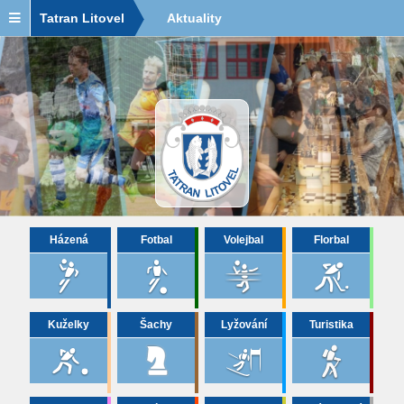
Tatran Litovel
Aktuality
Házená
Fotbal
Volejbal
Florbal
Kuželky
Šachy
Lyžování
Turistika