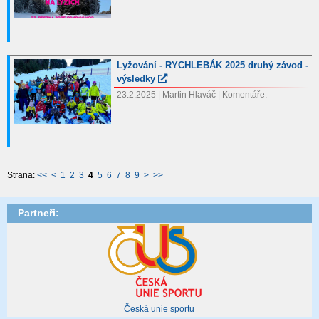
Lyžování - RYCHLEBÁK 2025 druhý závod -
výsledky
23.2.2025 | Martin Hlaváč | Komentáře:
Strana:
<<
<
1
2
3
4
5
6
7
8
9
>
>>
Partneři:
Česká unie sportu