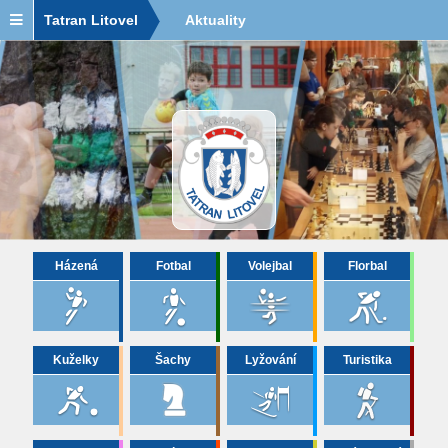
Tatran Litovel
Aktuality
Házená
Fotbal
Volejbal
Florbal
Kuželky
Šachy
Lyžování
Turistika