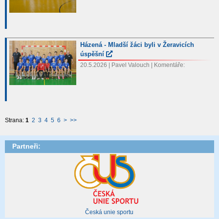
Házená - Mladší žáci byli v Žeravicích
úspěšní
20.5.2026 | Pavel Valouch | Komentáře:
Strana:
1
2
3
4
5
6
>
>>
Partneři:
Česká unie sportu